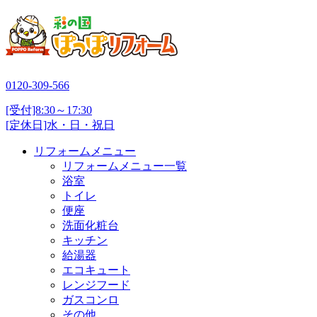
0120-309-566
[受付]8:30～17:30
[定休日]水・日・祝日
リフォームメニュー
リフォームメニュー一覧
浴室
トイレ
便座
洗面化粧台
キッチン
給湯器
エコキュート
レンジフード
ガスコンロ
その他