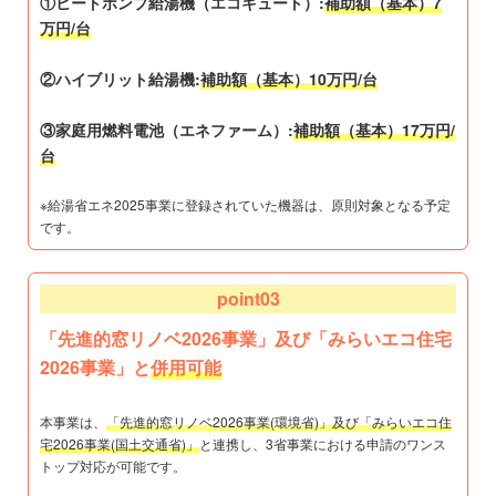
①ヒートポンプ給湯機（エコキュート）:
補助額（基本）7
万円/台
②ハイブリット給湯機:
補助額（基本）10万円/台
③家庭用燃料電池（エネファーム）:
補助額（基本）17万円/
台
※給湯省エネ2025事業に登録されていた機器は、原則対象となる予定
です。
point03
「先進的窓リノベ2026事業」及び「みらいエコ住宅
2026事業」と
併用可能
本事業は、
「先進的窓リノベ2026事業(環境省)」及び「みらいエコ住
宅2026事業(国土交通省)」
と連携し、3省事業における申請のワンス
トップ対応が可能です。