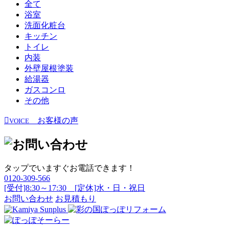
全て
浴室
洗面化粧台
キッチン
トイレ
内装
外壁屋根塗装
給湯器
ガスコンロ
その他
お客様の声
VOICE
タップでいますぐお電話できます！
0120-309-566
[受付]8:30～17:30 [定休]水・日・祝日
お問い合わせ
お見積もり