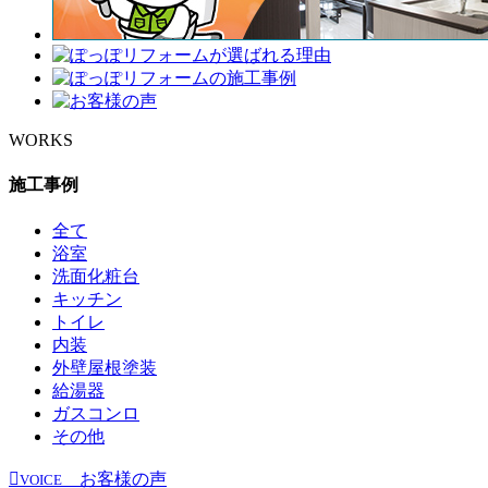
WORKS
施工事例
全て
浴室
洗面化粧台
キッチン
トイレ
内装
外壁屋根塗装
給湯器
ガスコンロ
その他
お客様の声
VOICE