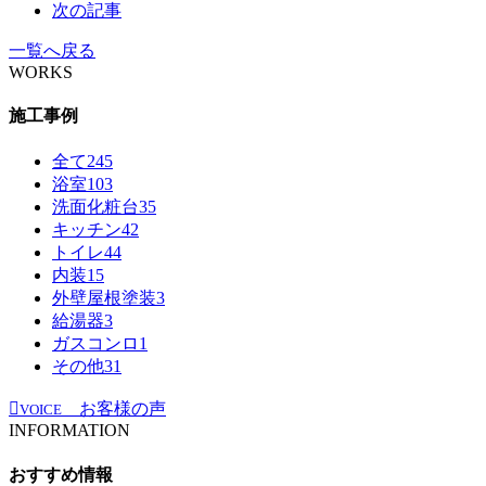
次の記事
一覧へ戻る
WORKS
施工事例
全て
245
浴室
103
洗面化粧台
35
キッチン
42
トイレ
44
内装
15
外壁屋根塗装
3
給湯器
3
ガスコンロ
1
その他
31
お客様の声
VOICE
INFORMATION
おすすめ情報