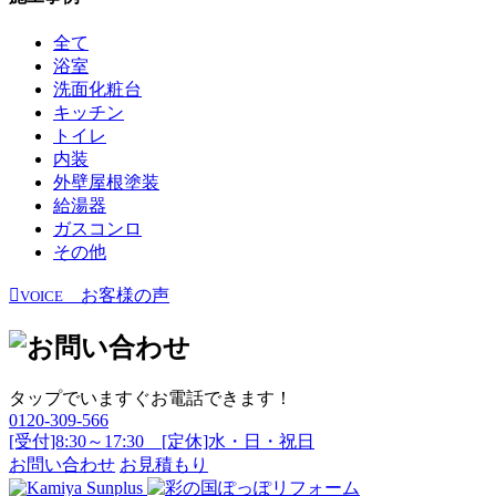
全て
浴室
洗面化粧台
キッチン
トイレ
内装
外壁屋根塗装
給湯器
ガスコンロ
その他
お客様の声
VOICE
タップでいますぐお電話できます！
0120-309-566
[受付]8:30～17:30 [定休]水・日・祝日
お問い合わせ
お見積もり