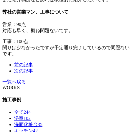
弊社の営業マン、工事について
営業：90点
対応も早く、概ね問題ないです。
工事：100点
関りは少なかったですが予定通り完了しているので問題ない
です。
前の記事
次の記事
一覧へ戻る
WORKS
施工事例
全て
244
浴室
102
洗面化粧台
35
キッチン
42