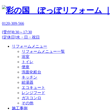
0120-309-566
[受付]8:30～17:30
[定休日]水・日・祝日
リフォームメニュー
リフォームメニュー一覧
浴室
トイレ
便座
洗面化粧台
キッチン
給湯器
エコキュート
レンジフード
ガスコンロ
その他
施工事例