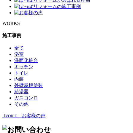
WORKS
施工事例
全て
浴室
洗面化粧台
キッチン
トイレ
内装
外壁屋根塗装
給湯器
ガスコンロ
その他
お客様の声
VOICE