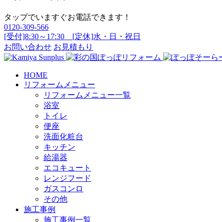
タップでいますぐお電話できます！
0120-309-566
[受付]8:30～17:30 [定休]水・日・祝日
お問い合わせ
お見積もり
HOME
リフォームメニュー
リフォームメニュー一覧
浴室
トイレ
便座
洗面化粧台
キッチン
給湯器
エコキュート
レンジフード
ガスコンロ
その他
施工事例
施工事例一覧