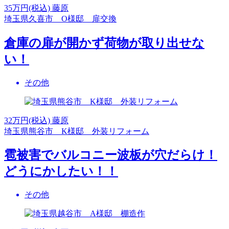
35
万円(税込)
藤原
埼玉県久喜市 O様邸 扉交換
倉庫の扉が開かず荷物が取り出せな
い！
その他
32
万円(税込)
藤原
埼玉県熊谷市 K様邸 外装リフォーム
雹被害でバルコニー波板が穴だらけ！
どうにかしたい！！
その他