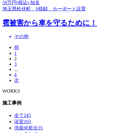
59
万円(税込)
知名
埼玉県松伏町 S様邸 カーポート設置
雹被害から車を守るために！
その他
前
1
2
3
...
4
次
WORKS
施工事例
全て
245
浴室
103
洗面化粧台
35