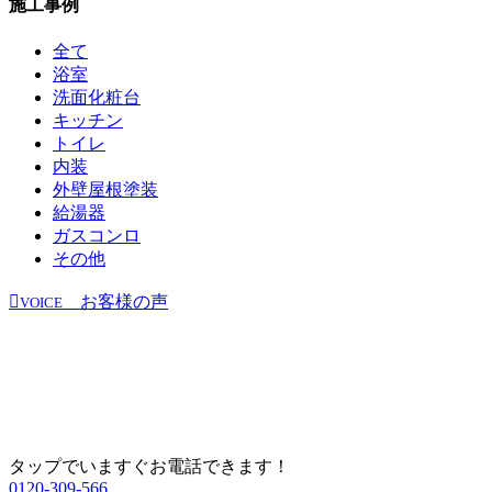
施工事例
全て
浴室
洗面化粧台
キッチン
トイレ
内装
外壁屋根塗装
給湯器
ガスコンロ
その他
お客様の声
VOICE
タップでいますぐお電話できます！
0120-309-566