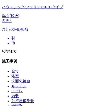
ハウステック/フェリテ1616 Cタイプ
64.8
(税抜)
万円~
712,800円(税込)
材
他
WORKS
施工事例
全て
浴室
洗面化粧台
キッチン
トイレ
内装
外壁屋根塗装
給湯器