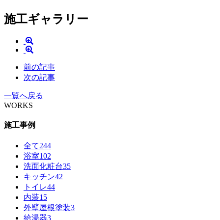
施工ギャラリー
前の記事
次の記事
一覧へ戻る
WORKS
施工事例
全て
244
浴室
102
洗面化粧台
35
キッチン
42
トイレ
44
内装
15
外壁屋根塗装
3
給湯器
3