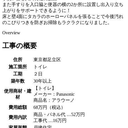
また手すりを入口脇と便器の横の2か所に設置し出入り立ち
上がりをサポートできるように！
床と壁4面にタカラのホーローパネルを張ることで今後汚れ
のこびりつきを防ぎお掃除もラクラクになりました。
Overview
工事の概要
住所
東京都足立区
施工箇所
トイレ
工期
２日
築年数
30年以上
【トイレ】
使用商材・建
メーカー：Panasonic
材
商品名：アラウーノ
費用総額
68万円（税込）
商品・パネル代 …52万円
費用内訳
工事代 …16万円
家屋形態
戸建住宅