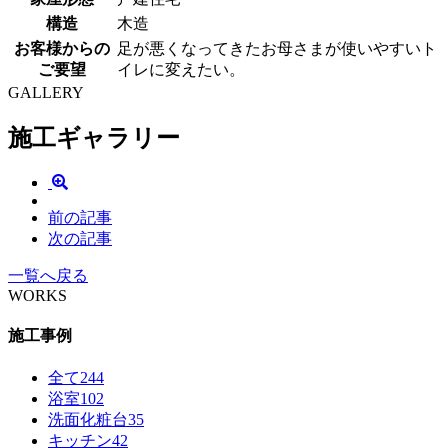
構造
木造
お客様からの
足が悪くなってきたお母さまが使いやすいト
ご要望
イレに変えたい。
GALLERY
施工ギャラリー
前の記事
次の記事
一覧へ戻る
WORKS
施工事例
全て
244
浴室
102
洗面化粧台
35
キッチン
42