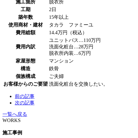
施工箇所
脱衣所
工期
2日
築年数
15年以上
使用商材・建材
タカラ ファミーユ
費用総額
14.4万円（税込）
ユニットバス…110万円
費用内訳
洗面化粧台…28万円
脱衣所内装…6万円
家屋形態
マンション
構造
鉄骨
個族構成
ご夫婦
お客様からのご要望
洗面化粧台を交換したい。
前の記事
次の記事
一覧へ戻る
WORKS
施工事例