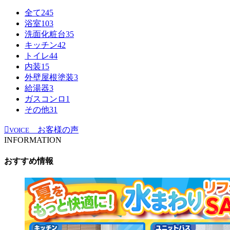
全て
245
浴室
103
洗面化粧台
35
キッチン
42
トイレ
44
内装
15
外壁屋根塗装
3
給湯器
3
ガスコンロ
1
その他
31
お客様の声
VOICE
INFORMATION
おすすめ情報