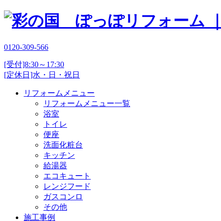
0120-309-566
[受付]8:30～17:30
[定休日]水・日・祝日
リフォームメニュー
リフォームメニュー一覧
浴室
トイレ
便座
洗面化粧台
キッチン
給湯器
エコキュート
レンジフード
ガスコンロ
その他
施工事例