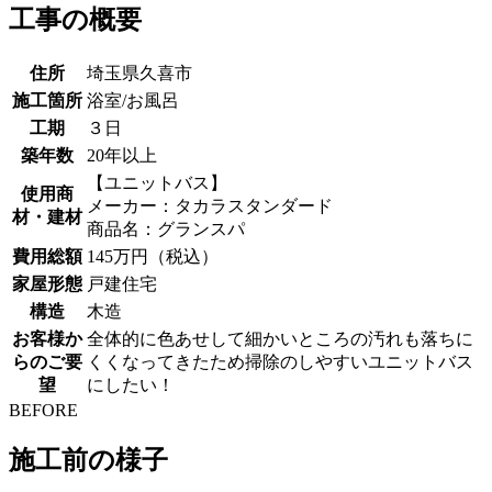
工事の概要
住所
埼玉県久喜市
施工箇所
浴室/お風呂
工期
３日
築年数
20年以上
【ユニットバス】
使用商
メーカー：タカラスタンダード
材・建材
商品名：グランスパ
費用総額
145万円（税込）
家屋形態
戸建住宅
構造
木造
お客様か
全体的に色あせして細かいところの汚れも落ちに
らのご要
くくなってきたため掃除のしやすいユニットバス
望
にしたい！
BEFORE
施工前の様子