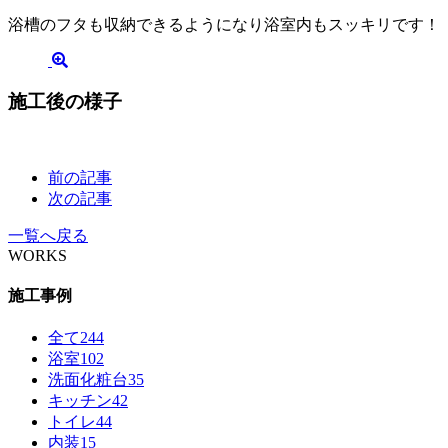
浴槽のフタも収納できるようになり浴室内もスッキリです！
施工後の様子
前の記事
次の記事
一覧へ戻る
WORKS
施工事例
全て
244
浴室
102
洗面化粧台
35
キッチン
42
トイレ
44
内装
15