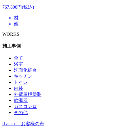
767,800円(税込)
材
他
WORKS
施工事例
全て
浴室
洗面化粧台
キッチン
トイレ
内装
外壁屋根塗装
給湯器
ガスコンロ
その他
お客様の声
VOICE