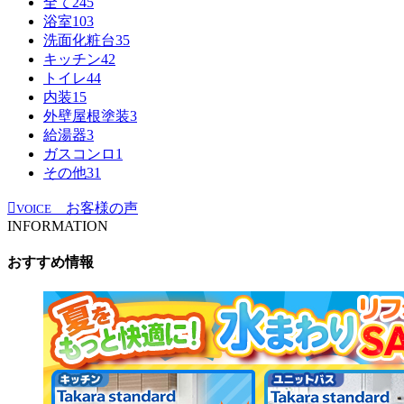
全て
245
浴室
103
洗面化粧台
35
キッチン
42
トイレ
44
内装
15
外壁屋根塗装
3
給湯器
3
ガスコンロ
1
その他
31
お客様の声
VOICE
INFORMATION
おすすめ情報