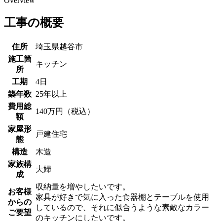
Overview
工事の概要
住所
埼玉県越谷市
施工箇
キッチン
所
工期
4日
築年数
25年以上
費用総
140万円（税込）
額
家屋形
戸建住宅
態
構造
木造
家族構
夫婦
成
収納量を増やしたいです。
お客様
家具が好きで気に入った食器棚とテーブルを使用
からの
しているので、それに似合うような素敵なカラー
ご要望
のキッチンにしたいです。