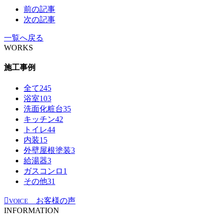
前の記事
次の記事
一覧へ戻る
WORKS
施工事例
全て
245
浴室
103
洗面化粧台
35
キッチン
42
トイレ
44
内装
15
外壁屋根塗装
3
給湯器
3
ガスコンロ
1
その他
31
お客様の声
VOICE
INFORMATION