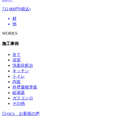
712,800円(税込)
材
他
WORKS
施工事例
全て
浴室
洗面化粧台
キッチン
トイレ
内装
外壁屋根塗装
給湯器
ガスコンロ
その他
お客様の声
VOICE