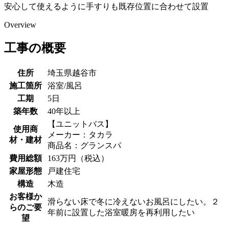
安心して使えるように手すりも既存位置に合わせて設置
Overview
工事の概要
住所
埼玉県越谷市
施工箇所
浴室/風呂
工期
5日
築年数
40年以上
【ユニットバス】
使用商
メーカー：タカラ
材・建材
商品名：グランスパ
費用総額
163万円（税込）
家屋形態
戸建住宅
構造
木造
お客様か
滑らない床で冬に冷えないお風呂にしたい。２
らのご要
年前に設置した浴室暖房を再利用したい
望