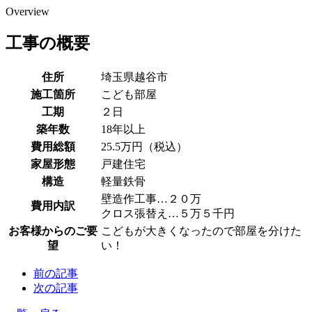
Overview
工事の概要
住所
埼玉県越谷市
施工箇所
こども部屋
工期
２日
築年数
18年以上
費用総額
25.5万円（税込）
家屋形態
戸建住宅
構造
軽量鉄骨
壁造作工事…２０万
費用内訳
クロス張替え…５万５千円
お客様からのご要
こどもが大きくなったので部屋を分けた
望
い！
前の記事
次の記事