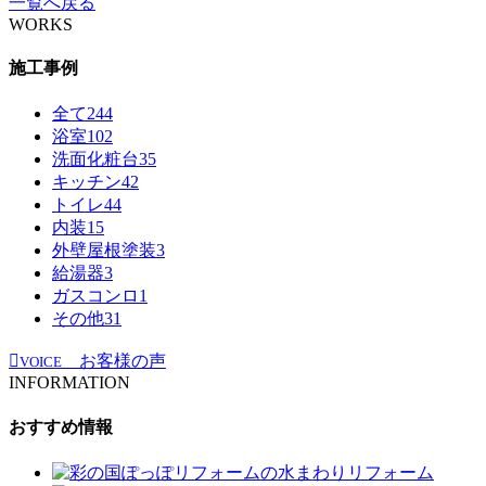
一覧へ戻る
WORKS
施工事例
全て
244
浴室
102
洗面化粧台
35
キッチン
42
トイレ
44
内装
15
外壁屋根塗装
3
給湯器
3
ガスコンロ
1
その他
31
お客様の声
VOICE
INFORMATION
おすすめ情報