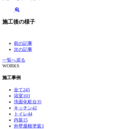
施工後の様子
前の記事
次の記事
一覧へ戻る
WORKS
施工事例
全て
245
浴室
103
洗面化粧台
35
キッチン
42
トイレ
44
内装
15
外壁屋根塗装
3